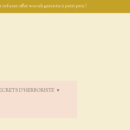
 infuser: effet waouh garantie à petit prix !
ECRETS D'HERBORISTE