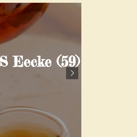
Eecke (59)
CHUCHO