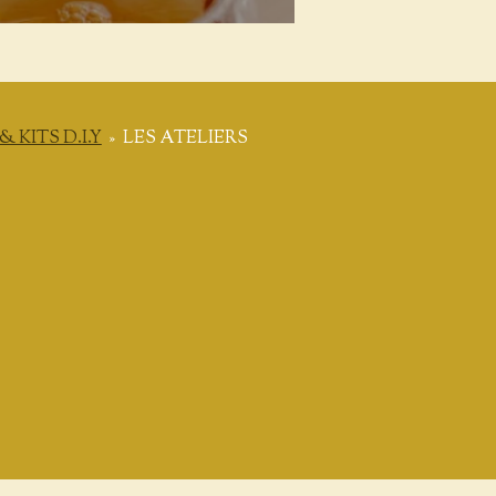
 KITS D.I.Y
»
LES ATELIERS