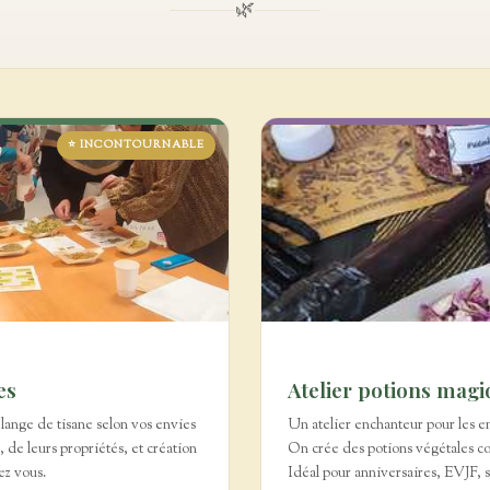
🌿
⭐ INCONTOURNABLE
es
Atelier potions magi
ange de tisane selon vos envies
Un atelier enchanteur pour les en
 de leurs propriétés, et création
On crée des potions végétales co
ez vous.
Idéal pour anniversaires, EVJF, s