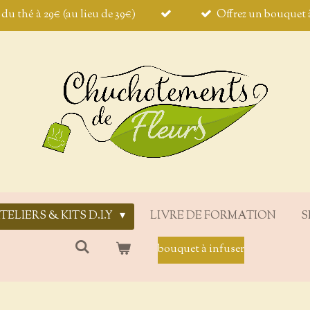
t du thé à 29€ (au lieu de 39€)
Offrez un bouquet à
TELIERS & KITS D.I.Y
LIVRE DE FORMATION
S
bouquet à infuser