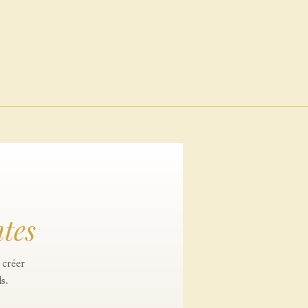
tes
 créer
s.