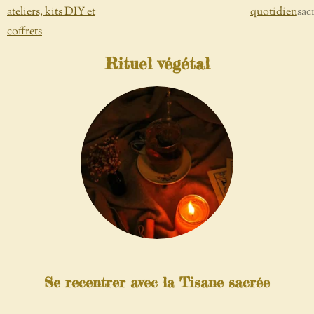
ateliers, kits DIY et
quotidien
sac
coffrets
Rituel végétal
Se recentrer avec la Tisane sacrée