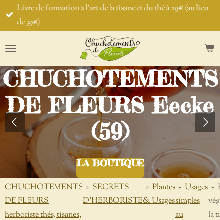
Livre de formation à l'art de la tisane et du thé à 29€ (au lieu
Passer
de 39€)
au
contenu
principal
CHUCHOTEMENTS
DE FLEURS Eecke
(59)
LA BOUTIQUE
CHUCHOTEMENTS
»
SECRETS
»
Plantes
»
Usages
»
DE FLEURS
D'HERBORISTE
& Usages
simples
vég
herboriste thés, tisanes,
au
la t