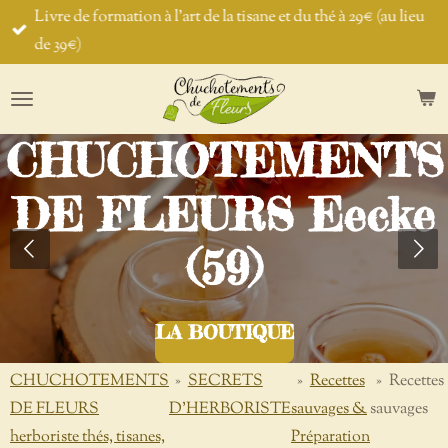
Livre de formation à l'art de la tisane et du thé à 29€ (au lieu
Passer
de 39€)
au
contenu
principal
CHUCHOTEMENTS
DE FLEURS Eecke
(59)
LA BOUTIQUE
CHUCHOTEMENTS
»
SECRETS
»
Recettes
»
Recettes
DE FLEURS
D'HERBORISTE
sauvages &
sauvages
herboriste thés, tisanes,
Préparation