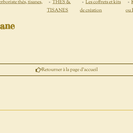
ste thés, tisanes,
»
THES &
»
Les coffrets et kits
»
TISANES
de création
ou 
sane
Retourner à la page d'accueil