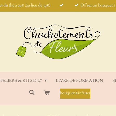
et du thé à 29€ (au lieu de 39€)
Offrez un bouquet à i
TELIERS & KITS D.I.Y
LIVRE DE FORMATION
S
bouquet à infuser