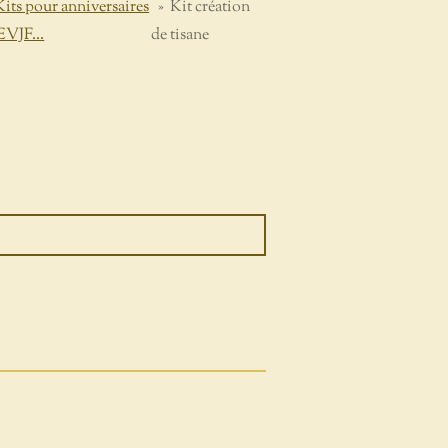
Kits pour anniversaires
»
Kit création
EVJF...
de tisane