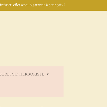
nfuser: effet waouh garantie à petit prix !
ECRETS D'HERBORISTE