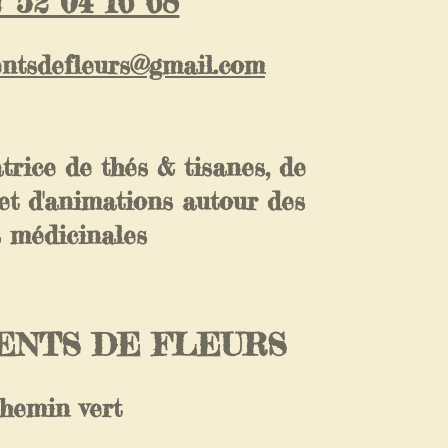
 52 04 16 68
entsdefleurs@gmail.com
trice de thés & tisanes, de
et d'animations autour des
s médicinales
NTS DE FLEURS
chemin vert