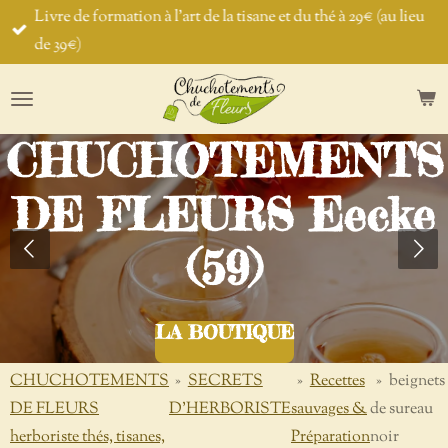
Livre de formation à l'art de la tisane et du thé à 29€ (au lieu
Passer
de 39€)
au
contenu
principal
CHUCHOTEMENTS
DE FLEURS Eecke
(59)
LA BOUTIQUE
CHUCHOTEMENTS
»
SECRETS
»
Recettes
»
beignets
DE FLEURS
D'HERBORISTE
sauvages &
de sureau
herboriste thés, tisanes,
Préparation
noir