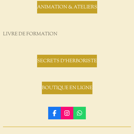
ANIMATION & ATELIERS
LIVRE DE FORMATION
SECRETS D'HERBORISTE
BOUTIQUE EN LIGNE
F
I
W
a
n
h
c
s
a
e
t
t