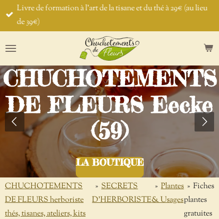
Livre de formation à l'art de la tisane et du thé à 29€ (au lieu
Passer
de 39€)
au
contenu
principal
CHUCHOTEMENTS
DE FLEURS Eecke
(59)
LA BOUTIQUE
CHUCHOTEMENTS
»
SECRETS
»
Plantes
»
Fiches
DE FLEURS herboriste
D'HERBORISTE
& Usages
plantes
thés, tisanes, ateliers, kits
gratuites