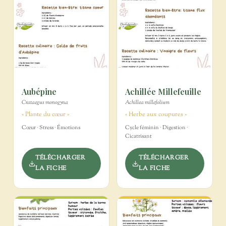
Aubépine
Achillée Millefeuille
Crataegus monogyna
Achillea millefolium
« Plante du cœur »
« Herbe aux coupures »
Cœur · Stress · Émotions
Cycle féminin · Digestion ·
Cicatrisant
TÉLÉCHARGER
TÉLÉCHARGER
LA FICHE
LA FICHE