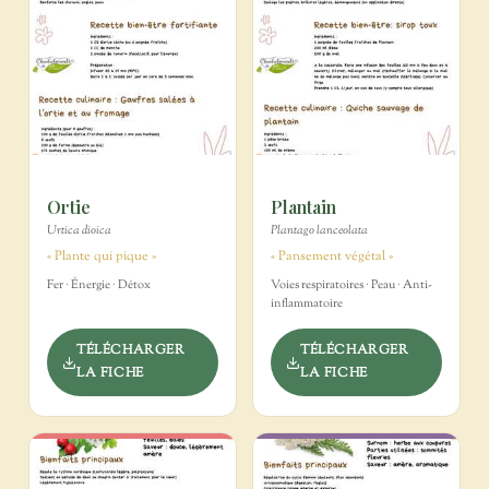
Ortie
Plantain
Urtica dioica
Plantago lanceolata
« Plante qui pique »
« Pansement végétal »
Fer · Énergie · Détox
Voies respiratoires · Peau · Anti-
inflammatoire
TÉLÉCHARGER
TÉLÉCHARGER
LA FICHE
LA FICHE