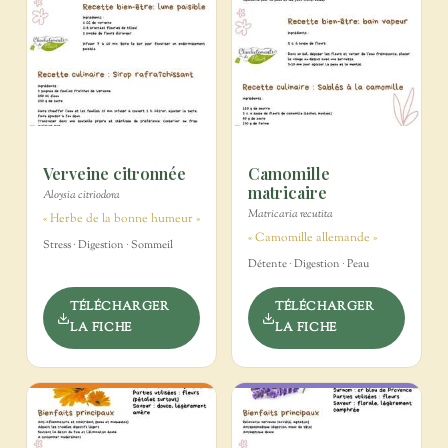
Verveine citronnée
Camomille
matricaire
Aloysia citriodora
Matricaria recutita
« Herbe de la bonne humeur »
« Camomille allemande »
Stress · Digestion · Sommeil
Détente · Digestion · Peau
TÉLÉCHARGER
TÉLÉCHARGER
LA FICHE
LA FICHE