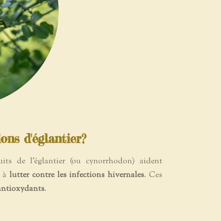
ons d'églantier?
uits de l'églantier (ou cynorrhodon) aident
t à
lutter contre les infections hivernales
. Ces
 antioxydants
.