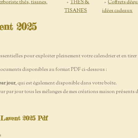
ste thés, tisanes,
»
THES &
»
Coffrets dégu
TISANES
idées cadeaux
vent 2025
ssentielles pour exploiter pleinement votre calendrier et en tirer l
documents disponibles au format PDF ci-dessous :
par jour
, qui est également disponible dans votre boîte.
our par jour tous les mélanges de mes créations maison présents 
 Lavent 2025 Pdf
s