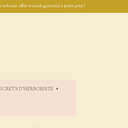
 infuser: effet waouh garantie à petit prix !
ECRETS D'HERBORISTE