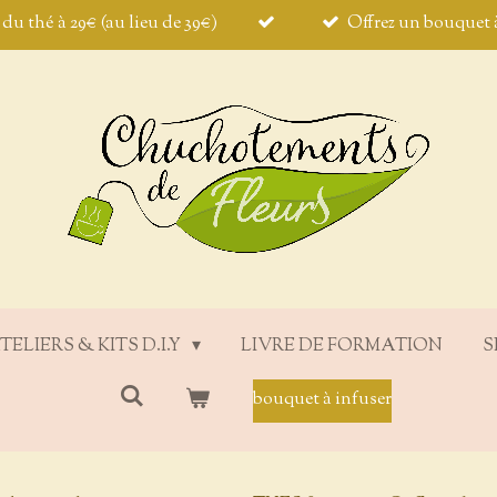
t du thé à 29€ (au lieu de 39€)
Offrez un bouquet à
TELIERS & KITS D.I.Y
LIVRE DE FORMATION
S
bouquet à infuser