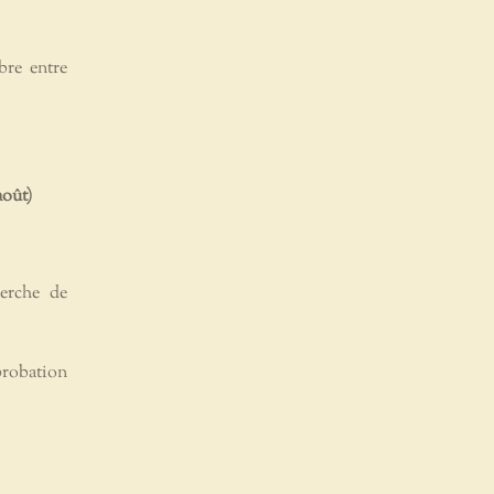
ibre entre
août)
herche de
probation