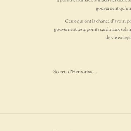
4 points cardinaux annuels (les deux so
gouvernent qu'une
Ceux qui ont la chance d'avoir, po
gouvernent les 4 points cardinaux solai
de vie except
Secrets d'Herboriste...