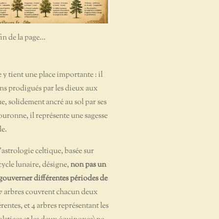
in de la page...
 y tient une place importante : il
 biens prodigués par les dieux aux
e, solidement ancré au sol par ses
couronne, il représente une sagesse
le.
astrologie celtique, basée sur
 cycle lunaire, désigne,
non pas un
gouverner différentes périodes de
17 arbres couvrent chacun deux
rentes, et 4 arbres représentant les