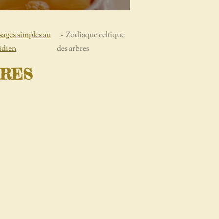
ages simples au
»
Zodiaque celtique
idien
des arbres
BRES