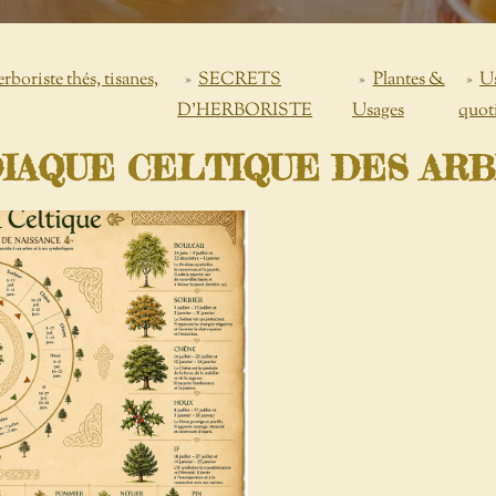
ste thés, tisanes,
»
SECRETS
»
Plantes &
»
Us
D'HERBORISTE
Usages
quot
IAQUE CELTIQUE DES AR