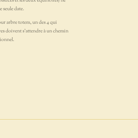
lstices et les deux équinoxes) ne
 seule date.
ur arbre totem, un des 4 qui
res doivent s'attendre à un chemin
ionnel.