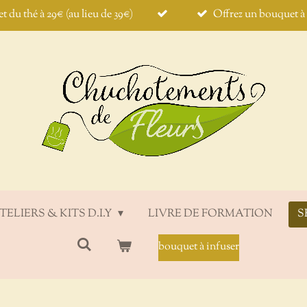
et du thé à 29€ (au lieu de 39€)
Offrez un bouquet à i
TELIERS & KITS D.I.Y
LIVRE DE FORMATION
S
bouquet à infuser