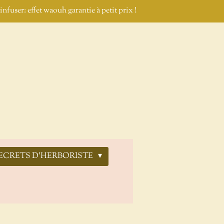
nfuser: effet waouh garantie à petit prix !
ECRETS D'HERBORISTE