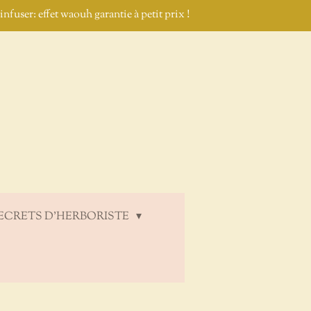
nfuser: effet waouh garantie à petit prix !
ECRETS D'HERBORISTE