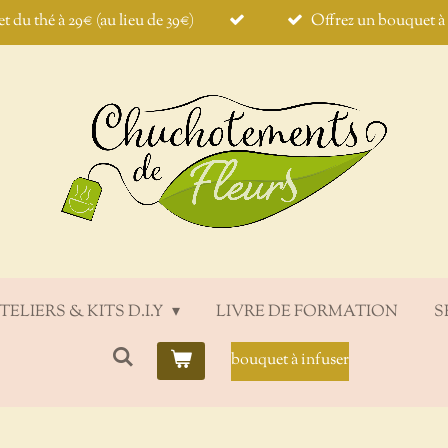
et du thé à 29€ (au lieu de 39€)
Offrez un bouquet à i
TELIERS & KITS D.I.Y
LIVRE DE FORMATION
S
bouquet à infuser