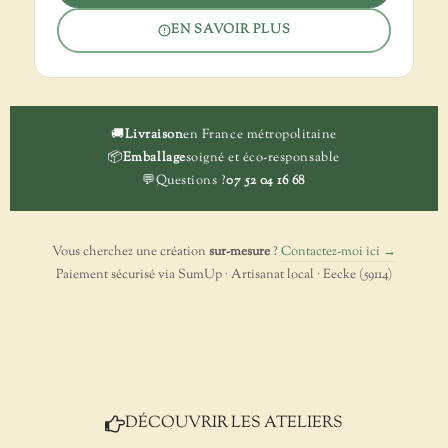
EN SAVOIR PLUS
🚚
Livraison
en France métropolitaine
📦
Emballage
soigné et éco-responsable
💬
Questions ?
07 52 04 16 68
Vous cherchez une création
sur-mesure
?
Contactez-moi ici →
Paiement sécurisé via SumUp · Artisanat local · Eecke (59114)
DÉCOUVRIR LES ATELIERS