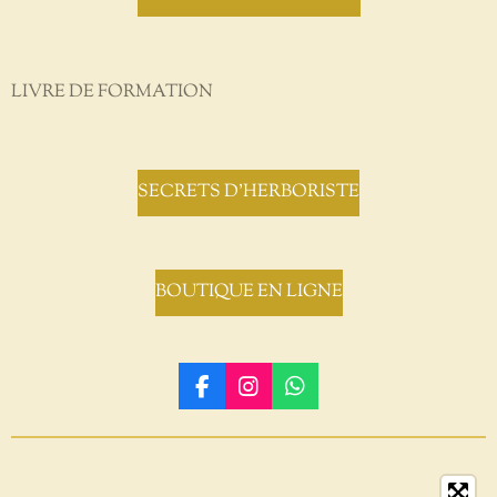
LIVRE DE FORMATION
SECRETS D'HERBORISTE
BOUTIQUE EN LIGNE
F
I
W
a
n
h
c
s
a
e
t
t
b
a
s