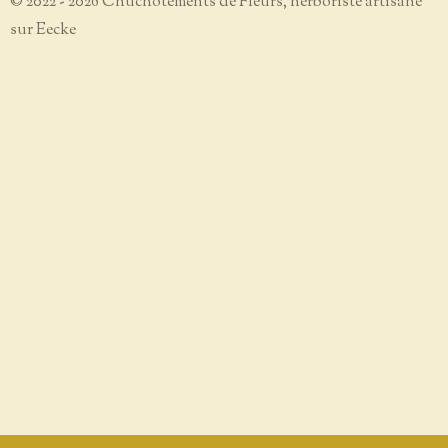
© 2022 - 2026 Chuchotements de Fleurs, herboriste artisane
sur Eecke