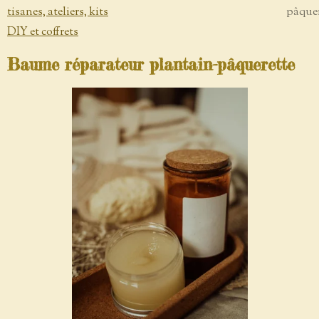
tisanes, ateliers, kits
pâquer
DIY et coffrets
Baume réparateur plantain-pâquerette