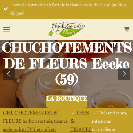
Livre de formation à l'art de la tisane et du thé à 29€ (au lieu
Passer
de 39€)
au
contenu
principal
CHUCHOTEMENTS
DE FLEURS Eecke
(59)
LA BOUTIQUE
CHUCHOTEMENTS DE
»
THES
»
Thés et tisanes,
FLEURS herboriste thés, tisanes,
&
infusions
ateliers, kits DIY et coffrets
TISANES
naturelles et