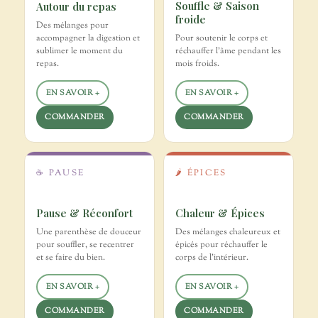
Souffle & Saison
Autour du repas
froide
Des mélanges pour
accompagner la digestion et
Pour soutenir le corps et
sublimer le moment du
réchauffer l'âme pendant les
repas.
mois froids.
EN SAVOIR +
EN SAVOIR +
COMMANDER
COMMANDER
☕ PAUSE
🌶️ ÉPICES
Pause & Réconfort
Chaleur & Épices
Une parenthèse de douceur
Des mélanges chaleureux et
pour souffler, se recentrer
épicés pour réchauffer le
et se faire du bien.
corps de l'intérieur.
EN SAVOIR +
EN SAVOIR +
COMMANDER
COMMANDER