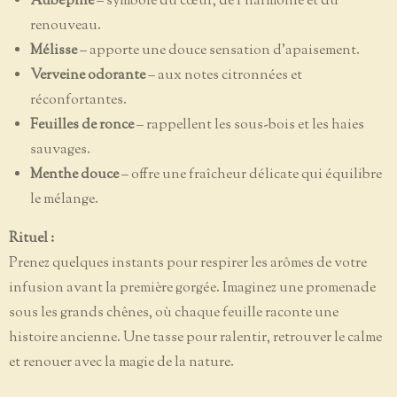
Aubépine
– symbole du cœur, de l'harmonie et du
renouveau.
Mélisse
– apporte une douce sensation d'apaisement.
Verveine odorante
– aux notes citronnées et
réconfortantes.
Feuilles de ronce
– rappellent les sous-bois et les haies
sauvages.
Menthe douce
– offre une fraîcheur délicate qui équilibre
le mélange.
Rituel :
Prenez quelques instants pour respirer les arômes de votre
infusion avant la première gorgée. Imaginez une promenade
sous les grands chênes, où chaque feuille raconte une
histoire ancienne. Une tasse pour ralentir, retrouver le calme
et renouer avec la magie de la nature.