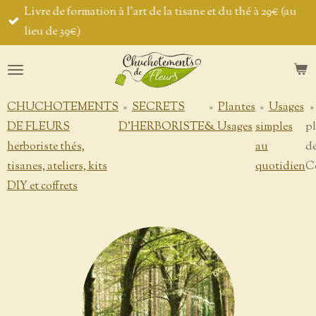
Livre de formation à l'art de la tisane et du thé à 29€ (au
Passer
lieu de 39€)
au
contenu
principal
CHUCHOTEMENTS
»
SECRETS
»
Plantes
»
Usages
»
DE FLEURS
D'HERBORISTE
& Usages
simples
pl
herboriste thés,
au
d
tisanes, ateliers, kits
quotidien
Ce
DIY et coffrets