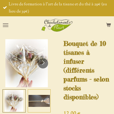
Livre de formation à l'art de la tisane et du thé à 29€ (au
Passer
lieu de 39€)
au
contenu
principal
Bouquet de 10
tisanes à
infuser
(différents
parfums - selon
stocks
disponibles)