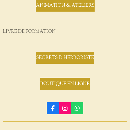
ANIMATION & ATELIERS
LIVRE DE FORMATION
SECRETS D'HERBORISTE
BOUTIQUE EN LIGNE
F
I
W
a
n
h
c
s
a
e
t
t