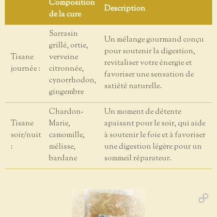
Composition
Description
de la cure
Sarrasin
Un mélange gourmand conçu
grillé, ortie,
pour soutenir la digestion,
Tisane
verveine
revitaliser votre énergie et
journée :
citronnée,
favoriser une sensation de
cynorrhodon,
satiété naturelle.
gingembre
Chardon-
Un moment de détente
Tisane
Marie,
apaisant pour le soir, qui aide
soir/nuit
camomille,
à soutenir le foie et à favoriser
:
mélisse,
une digestion légère pour un
bardane
sommeil réparateur.