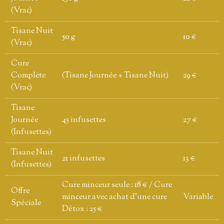
(Vrac)
Tisane Nuit
50 g
10 €
(Vrac)
Cure
Complète
(Tisane Journée + Tisane Nuit)
29 €
(Vrac)
Tisane
Journée
45 infusettes
27 €
(Infusettes)
Tisane Nuit
21 infusettes
13 €
(Infusettes)
Cure minceur seule : 18 € / Cure
Offre
minceur avec achat d'une cure
Variable
Spéciale
Détox : 25 €