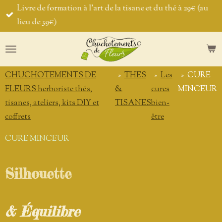
Livre de formation à l'art de la tisane et du thé à 29€ (au
Passer
lieu de 39€)
au
contenu
principal
CHUCHOTEMENTS DE
»
THES
»
Les
»
CURE
FLEURS herboriste thés,
&
cures
MINCEUR
tisanes, ateliers, kits DIY et
TISANES
bien-
coffrets
être
CURE MINCEUR
Silhouette
& Équilibre