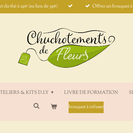
et du thé à 29€ (au lieu de 39€)
Offrez un bouquet à i
TELIERS & KITS D.I.Y
LIVRE DE FORMATION
S
bouquet à infuser