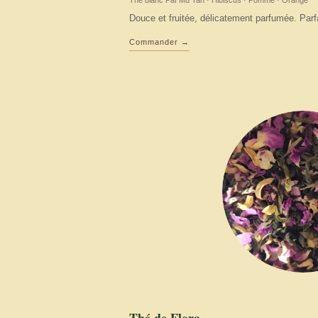
Thé blanc Paï Mu Tan · Hibiscus · Pomme · Orange
Douce et fruitée, délicatement parfumée. Parf
Commander →