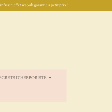
nfuser: effet waouh garantie à petit prix !
ECRETS D'HERBORISTE