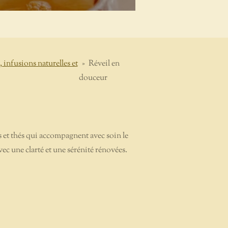
, infusions naturelles et
»
Réveil en
douceur
s et thés qui accompagnent avec soin le
vec une clarté et une sérénité rénovées.