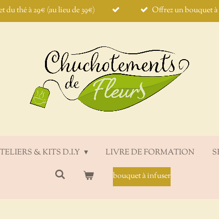
et du thé à 29€ (au lieu de 39€)
Offrez un bouquet à i
TELIERS & KITS D.I.Y
LIVRE DE FORMATION
S
bouquet à infuser