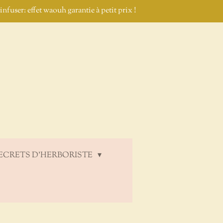
nfuser: effet waouh garantie à petit prix !
ECRETS D'HERBORISTE