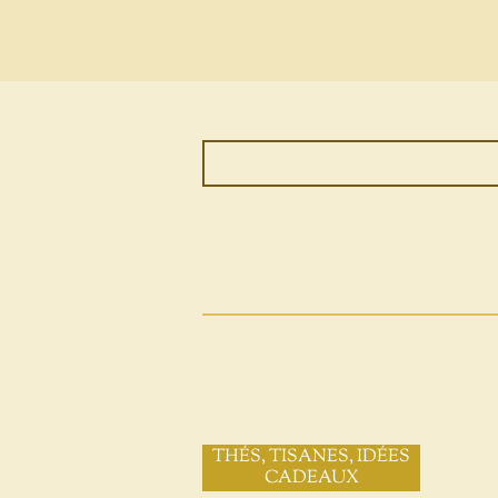
THÉS, TISANES, IDÉES
CADEAUX