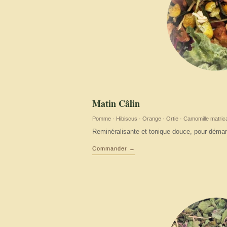
Matin Câlin
Pomme · Hibiscus · Orange · Ortie · Camomille matricai
Reminéralisante et tonique douce, pour démarr
Commander →