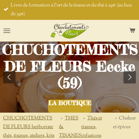
Livre de formation à l'art de la tisane et du thé à 29€ (au lieu
Passer
de 39€)
au
contenu
principal
CHUCHOTEMENTS
DE FLEURS Eecke
(59)
LA BOUTIQUE
CHUCHOTEMENTS
»
THES
»
Thés et
»
Chaleur
DE FLEURS herboriste
&
tisanes,
et épices
thés, tisanes, ateliers, kits
TISANES
infusions