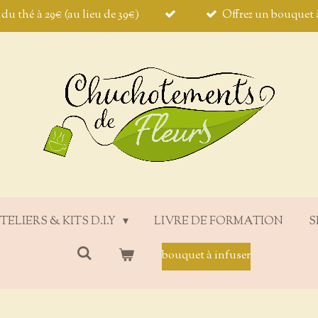
t du thé à 29€ (au lieu de 39€)
Offrez un bouquet à
TELIERS & KITS D.I.Y
LIVRE DE FORMATION
S
bouquet à infuser