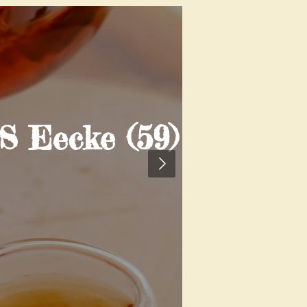
Eecke (59)
CHUCHO