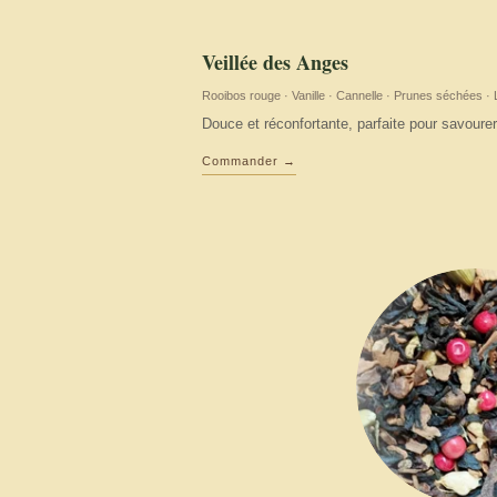
Veillée des Anges
Rooibos rouge · Vanille · Cannelle · Prunes séchées ·
Douce et réconfortante, parfaite pour savoure
Commander →