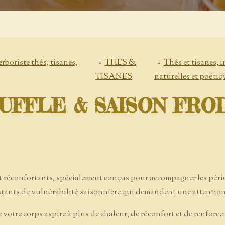
ste thés, tisanes,
»
THES &
»
Thés et tisanes, 
TISANES
naturelles et poétiq
UFFLE & SAISON FRO
 réconfortants, spécialement conçus pour accompagner les périod
nstants de vulnérabilité saisonnière qui demandent une attention 
votre corps aspire à plus de chaleur, de réconfort et de renforc