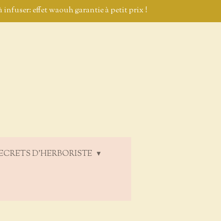
 infuser: effet waouh garantie à petit prix !
ECRETS D'HERBORISTE